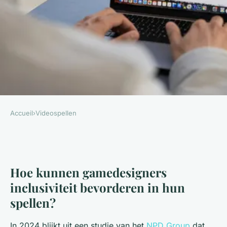
Accueil
›
Videospellen
VIDEOSPELLEN
Hoe kunnen gamedesigners
inclusiviteit bevorderen in
Hoe kunnen gamedesigners
hun spellen?
inclusiviteit bevorderen in hun
spellen?
Capucine
•
8 januari 2026
•
7 min de lecture
In 2024 blijkt uit een studie van het
NPD Group
dat