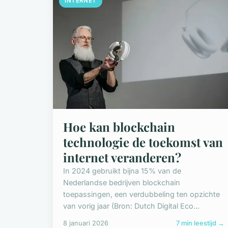
INTERNET
Hoe kan blockchain
technologie de toekomst van
internet veranderen?
In 2024 gebruikt bijna 15% van de
Nederlandse bedrijven blockchain
toepassingen, een verdubbeling ten opzichte
van vorig jaar (Bron: Dutch Digital Eco...
8 januari 2026
7 min leestijd →