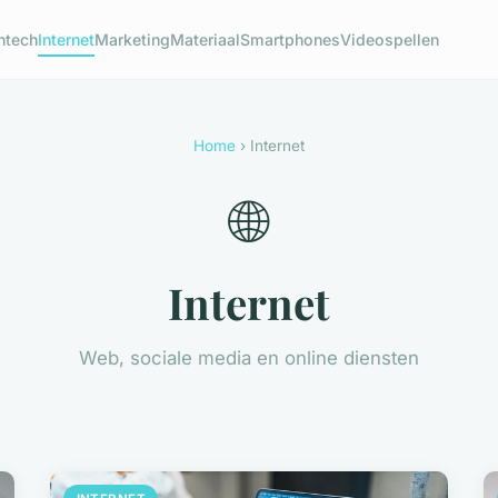
htech
Internet
Marketing
Materiaal
Smartphones
Videospellen
Home
› Internet
🌐
Internet
Web, sociale media en online diensten