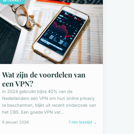
INTERNET
Wat zijn de voordelen van
een VPN?
In 2024 gebruikt bijna 40% van de
Nederlanders een VPN om hun online privacy
te beschermen, blijkt uit recent onderzoek van
het CBS. Een goede VPN ver...
8 januari 2026
7 min leestijd →