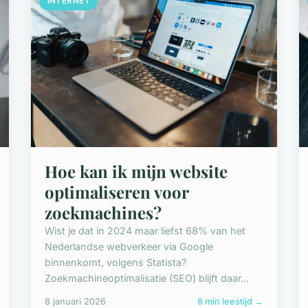
INTERNET
Hoe kan ik mijn website
optimaliseren voor
zoekmachines?
Wist je dat in 2024 maar liefst 68% van het
Nederlandse webverkeer via Google
binnenkomt, volgens Statista?
Zoekmachineoptimalisatie (SEO) blijft daar...
8 januari 2026
8 min leestijd →