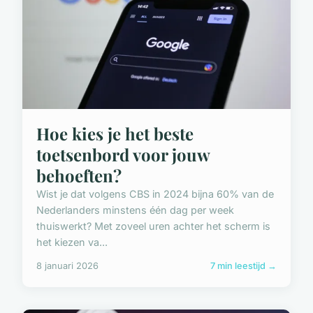
Hoe kies je het beste
toetsenbord voor jouw
behoeften?
Wist je dat volgens CBS in 2024 bijna 60% van de
Nederlanders minstens één dag per week
thuiswerkt? Met zoveel uren achter het scherm is
het kiezen va...
8 januari 2026
7 min leestijd →