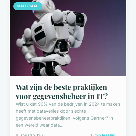
MATERIAAL
Wat zijn de beste praktijken
voor gegevensbeheer in IT?
Wist u dat 90% van de bedrijven in 2024 te maken
heeft met dataverlies door slechte
gegevensbeheerpraktijken, volgens Gartner? In
een wereld waar data...
8 januari 2026
6 min leestijd →